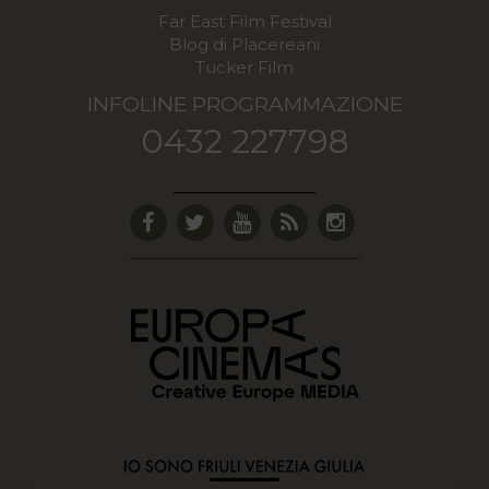
Far East Film Festival
Blog di Placereani
Tucker Film
INFOLINE PROGRAMMAZIONE
0432 227798