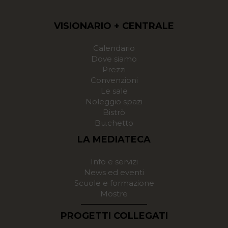
VISIONARIO + CENTRALE
Calendario
Dove siamo
Prezzi
Convenzioni
Le sale
Noleggio spazi
Bistrò
Bu.chetto
LA MEDIATECA
Info e servizi
News ed eventi
Scuole e formazione
Mostre
PROGETTI COLLEGATI