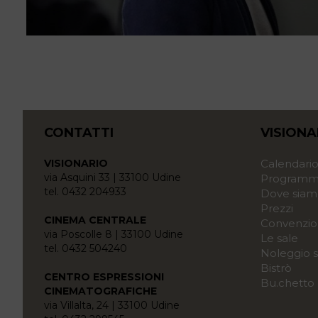
CONTATTI
VISIONA
VISIONARIO
Calendari
via Asquini 33 | 33100 Udine
Programma
tel. 0432 204933
Dove siam
Prezzi
CINEMA CENTRALE
Convenzio
via Poscolle 8 | 33100 Udine
Le sale
tel. 0432 504240
Noleggio s
Bistrò
CENTRO ESPRESSIONI
Bu.chetto
CINEMATOGRAFICHE
via Villalta, 24 | 33100 Udine