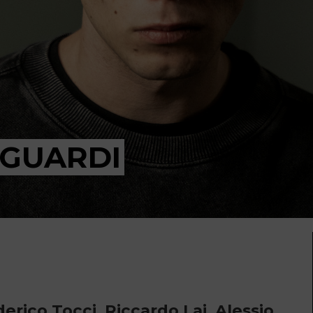
SGUARDI
erico Tocci, Riccardo Lai, Alessio