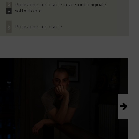
Proiezione con ospite in versione originale
sottotitolata
Proiezione con ospite