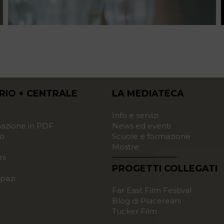
RIO + CENTRALE
LA MEDIATECA
o
Info e servizi
zione in PDF
News ed eventi
o
Scuole e formazione
Mostre
ni
PROGETTI COLLEGATI
pazi
Far East Film Festival
Blog di Placereani
Tucker Film