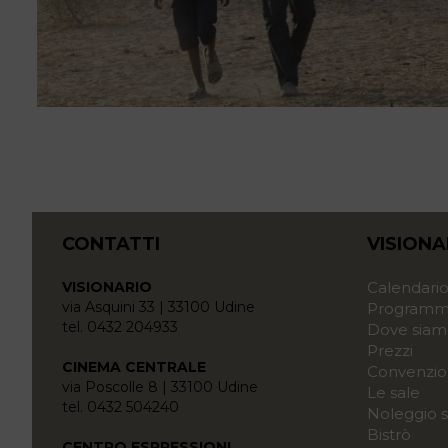
CONTATTI
VISIONA
VISIONARIO
Calendari
via Asquini 33 | 33100 Udine
Programma
tel. 0432 204933
Dove siam
Prezzi
CINEMA CENTRALE
Convenzio
via Poscolle 8 | 33100 Udine
Le sale
tel. 0432 504240
Noleggio s
Bistrò
CENTRO ESPRESSIONI