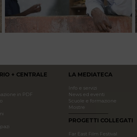
RIO + CENTRALE
LA MEDIATECA
o
Info e servizi
zione in PDF
News ed eventi
o
Scuole e formazione
Mostre
ni
PROGETTI COLLEGATI
pazi
Far East Film Festival