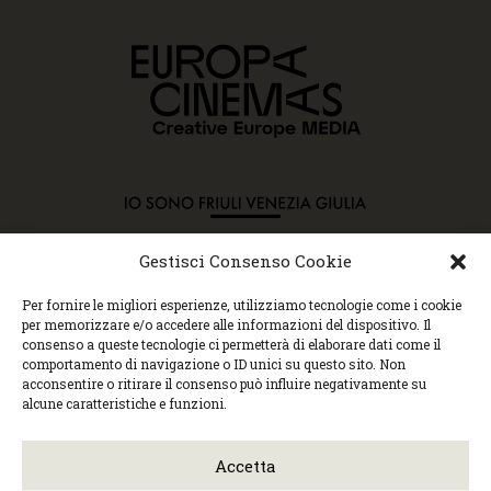
Gestisci Consenso Cookie
Copyright © 2015 Cec, Tutti i diritti riservati. Nessun
Per fornire le migliori esperienze, utilizziamo tecnologie come i cookie
contenuto può essere copiato o manipolato. Accedendo al
per memorizzare e/o accedere alle informazioni del dispositivo. Il
sito approvi la Policy sulla privacy e la Policy sui
consenso a queste tecnologie ci permetterà di elaborare dati come il
contenuti.
comportamento di navigazione o ID unici su questo sito. Non
Centro espressioni cinematografiche, via Villalta, 24 |
acconsentire o ritirare il consenso può influire negativamente su
33100 Udine | tel. 0432 299545 | P.Iva 01295290306 |
alcune caratteristiche e funzioni.
cec@cecudine.org
Visionario, via Asquini 33 | 33100 Udine | tel. 0432
204933 | Cinema Centrale, via Poscolle 8 | tel. 0432
Accetta
504240
Trasparenza/Incarichi direttivi
|
Privacy