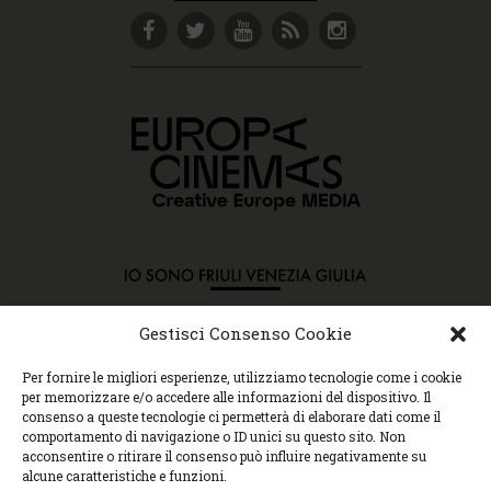
Gestisci Consenso Cookie
Copyright © 2015 Cec, Tutti i diritti riservati. Nessun
Per fornire le migliori esperienze, utilizziamo tecnologie come i cookie
contenuto può essere copiato o manipolato. Accedendo al
per memorizzare e/o accedere alle informazioni del dispositivo. Il
sito approvi la Policy sulla privacy e la Policy sui
consenso a queste tecnologie ci permetterà di elaborare dati come il
contenuti.
comportamento di navigazione o ID unici su questo sito. Non
Centro espressioni cinematografiche, via Villalta, 24 |
acconsentire o ritirare il consenso può influire negativamente su
33100 Udine | tel. 0432 299545 | P.Iva 01295290306 |
alcune caratteristiche e funzioni.
cec@cecudine.org