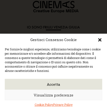
Gestisci Consenso Cookie
Copyright © 2015 Cec, Tutti i diritti riservati. Nessun
Per fornire le migliori esperienze, utilizziamo tecnologie come i cookie
contenuto può essere copiato o manipolato. Accedendo al
per memorizzare e/o accedere alle informazioni del dispositivo. Il
sito approvi la Policy sulla privacy e la Policy sui
consenso a queste tecnologie ci permetterà di elaborare dati come il
contenuti.
comportamento di navigazione o ID unici su questo sito. Non
Centro espressioni cinematografiche, via Villalta, 24 |
acconsentire o ritirare il consenso può influire negativamente su
33100 Udine | tel. 0432 299545 | P.Iva 01295290306 |
alcune caratteristiche e funzioni.
cec@cecudine.org
Visionario, via Asquini 33 | 33100 Udine | tel. 0432
204933 | Cinema Centrale, via Poscolle 8 | tel. 0432
Accetta
504240
Trasparenza/Incarichi direttivi
|
Privacy
policy
|
Cookie policy
Visualizza preferenze
Web design
Monica Faccio
| Built by
Ensoul
|
Mantained by
Noiza.com
Cookie Policy
Privacy Policy