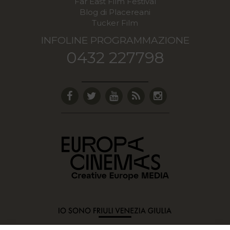
Far East Film Festival
Blog di Placereani
Tucker Film
INFOLINE PROGRAMMAZIONE
0432 227798