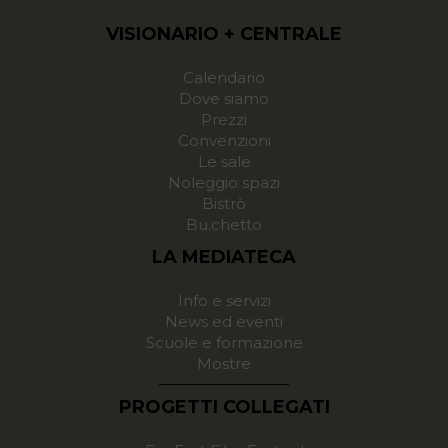
VISIONARIO + CENTRALE
Calendario
Dove siamo
Prezzi
Convenzioni
Le sale
Noleggio spazi
Bistrò
Bu.chetto
LA MEDIATECA
Info e servizi
News ed eventi
Scuole e formazione
Mostre
PROGETTI COLLEGATI