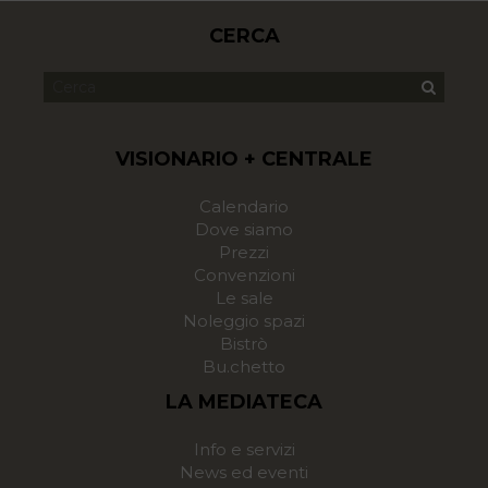
CERCA
VISIONARIO + CENTRALE
Calendario
Dove siamo
Prezzi
Convenzioni
Le sale
Noleggio spazi
Bistrò
Bu.chetto
LA MEDIATECA
Info e servizi
News ed eventi