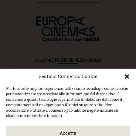
Gestisci Consenso Cookie
Copyright © 2015 Cec, Tutti i diritti riservati. Nessun
Per fornire le migliori esperienze, utilizziamo tecnologie come i cookie
contenuto può essere copiato o manipolato. Accedendo al
per memorizzare e/o accedere alle informazioni del dispositivo. Il
sito approvi la Policy sulla privacy e la Policy sui
consenso a queste tecnologie ci permetterà di elaborare dati come il
contenuti.
comportamento di navigazione o ID unici su questo sito. Non
Centro espressioni cinematografiche, via Villalta, 24 |
acconsentire o ritirare il consenso può influire negativamente su
33100 Udine | tel. 0432 299545 | P.Iva 01295290306 |
alcune caratteristiche e funzioni.
cec@cecudine.org
Visionario, via Asquini 33 | 33100 Udine | tel. 0432
204933 | Cinema Centrale, via Poscolle 8 | tel. 0432
Accetta
504240