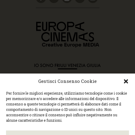
Gestisci Consenso Cookie
Copyright © 2015 Cec, Tutti i diritti riservati. Nessun
Per fornire le migliori esperienze, utilizziamo tecnologie come i cookie
contenuto può essere copiato o manipolato. Accedendo al
per memorizzare e/o accedere alle informazioni del dispositivo. Il
sito approvi la Policy sulla privacy e la Policy sui
consenso a queste tecnologie ci permetterà di elaborare dati come il
contenuti.
comportamento di navigazione o ID unici su questo sito. Non
Centro espressioni cinematografiche, via Villalta, 24 |
acconsentire o ritirare il consenso può influire negativamente su
33100 Udine | tel. 0432 299545 | P.Iva 01295290306 |
alcune caratteristiche e funzioni.
cec@cecudine.org
Visionario, via Asquini 33 | 33100 Udine | tel. 0432
204933 | Cinema Centrale, via Poscolle 8 | tel. 0432