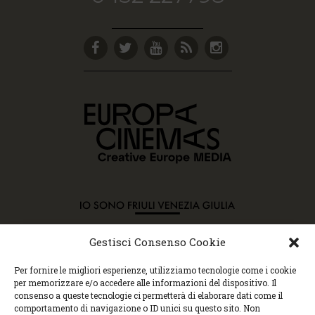
Gestisci Consenso Cookie
Copyright © 2015 Cec, Tutti i diritti riservati. Nessun
Per fornire le migliori esperienze, utilizziamo tecnologie come i cookie
contenuto può essere copiato o manipolato. Accedendo al
per memorizzare e/o accedere alle informazioni del dispositivo. Il
sito approvi la Policy sulla privacy e la Policy sui
consenso a queste tecnologie ci permetterà di elaborare dati come il
contenuti.
comportamento di navigazione o ID unici su questo sito. Non