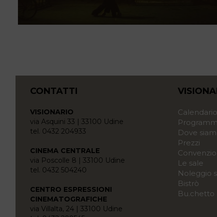
CONTATTI
VISIONA
VISIONARIO
Calendari
via Asquini 33 | 33100 Udine
Programma
tel. 0432 204933
Dove siam
Prezzi
CINEMA CENTRALE
Convenzio
via Poscolle 8 | 33100 Udine
Le sale
tel. 0432 504240
Noleggio s
Bistrò
CENTRO ESPRESSIONI
Bu.chetto
CINEMATOGRAFICHE
via Villalta, 24 | 33100 Udine