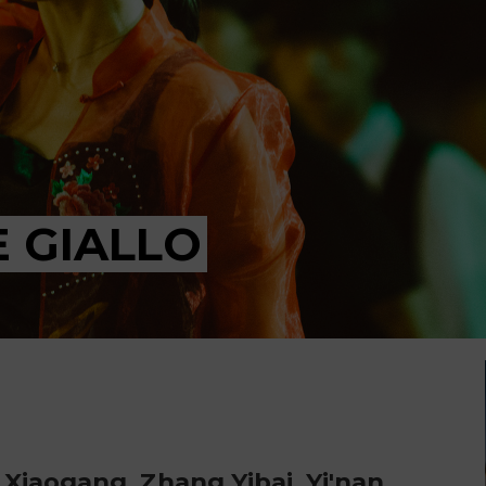
E GIALLO
 Xiaogang, Zhang Yibai, Yi'nan