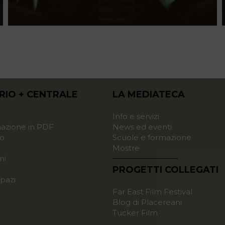
RIO + CENTRALE
LA MEDIATECA
o
Info e servizi
zione in PDF
News ed eventi
o
Scuole e formazione
Mostre
ni
PROGETTI COLLEGATI
pazi
Far East Film Festival
Blog di Placereani
Tucker Film