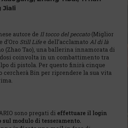
Jiali
inese autore de
Il tocco del peccato
(Miglior
e d’Oro
Still Life
e dell’acclamato
Al di là
iao (Zhao Tao), una ballerina innamorata di
andosi coinvolta in un combattimento tra
lpo di pistola. Per questo finirà cinque
ao cercherà Bin per riprendere la sua vita
rima.
ARIO sono pregati di
effettuare il login
o sul modulo di tesseramento.