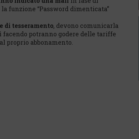
nno indicato una mail
in fase di
e la funzione “Password dimenticata”
e di tesseramento
, devono comunicarla
sì facendo potranno godere delle tariffe
 dal proprio abbonamento.