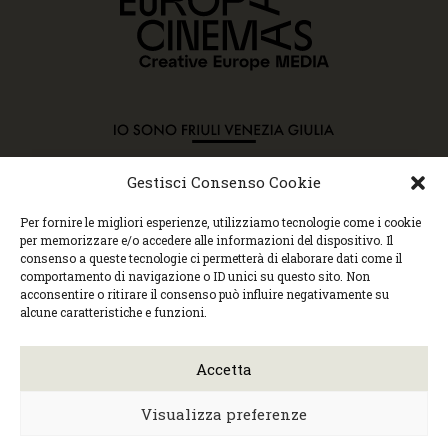
Gestisci Consenso Cookie
Copyright © 2015 Cec, Tutti i diritti riservati. Nessun
Per fornire le migliori esperienze, utilizziamo tecnologie come i cookie
contenuto può essere copiato o manipolato. Accedendo al
per memorizzare e/o accedere alle informazioni del dispositivo. Il
sito approvi la Policy sulla privacy e la Policy sui
consenso a queste tecnologie ci permetterà di elaborare dati come il
contenuti.
comportamento di navigazione o ID unici su questo sito. Non
Centro espressioni cinematografiche, via Villalta, 24 |
acconsentire o ritirare il consenso può influire negativamente su
33100 Udine | tel. 0432 299545 | P.Iva 01295290306 |
alcune caratteristiche e funzioni.
cec@cecudine.org
Visionario, via Asquini 33 | 33100 Udine | tel. 0432
204933 | Cinema Centrale, via Poscolle 8 | tel. 0432
Accetta
504240
Trasparenza/Incarichi direttivi
|
Privacy
policy
|
Cookie policy
Visualizza preferenze
Web design
Monica Faccio
| Built by
Ensoul
|
Mantained by
Noiza.com