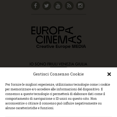
Gestisci Consenso Cookie
Per fornire le migliori esperienze, utilizziamo tecnologie come i cookie
Copyright © 2015 Cec, Tutti i diritti riservati. Nessun
per memorizzare e/o accedere alle informazioni del dispositivo. Il
contenuto può essere copiato o manipolato. Accedendo al
consenso a queste tecnologie ci permetterà di elaborare dati come il
sito approvi la Policy sulla privacy e la Policy sui
comportamento di navigazione o ID unici su questo sito. Non
contenuti.
acconsentire o ritirare il consenso può influire negativamente su
Centro espressioni cinematografiche, via Villalta, 24 |
alcune caratteristiche e funzioni.
33100 Udine | tel. 0432 299545 | P.Iva 01295290306 |
cec@cecudine.org