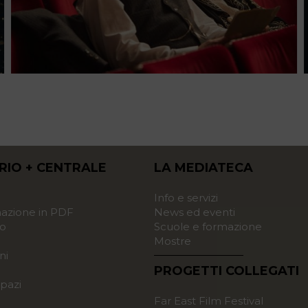
RIO + CENTRALE
LA MEDIATECA
o
Info e servizi
zione in PDF
News ed eventi
o
Scuole e formazione
Mostre
ni
PROGETTI COLLEGATI
pazi
Far East Film Festival