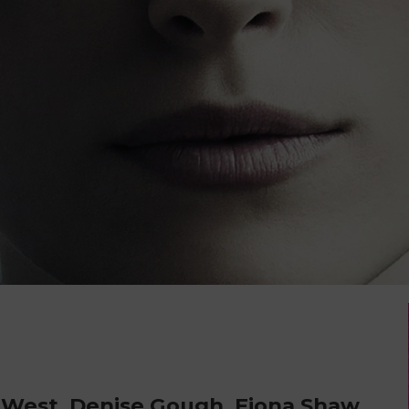
c West, Denise Gough, Fiona Shaw,