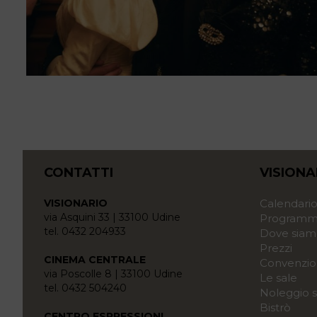
CONTATTI
VISIONA
VISIONARIO
Calendari
via Asquini 33 | 33100 Udine
Programma
tel. 0432 204933
Dove siam
Prezzi
CINEMA CENTRALE
Convenzio
via Poscolle 8 | 33100 Udine
Le sale
tel. 0432 504240
Noleggio s
Bistrò
CENTRO ESPRESSIONI