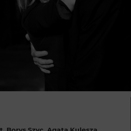
t, Borys Szyc, Agata Kulesza,