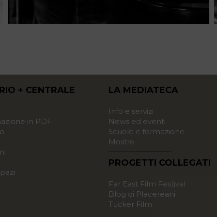
RIO + CENTRALE
LA MEDIATECA
o
Info e servizi
zione in PDF
News ed eventi
o
Scuole e formazione
Mostre
ni
PROGETTI COLLEGATI
pazi
Far East Film Festival
Blog di Placereani
Tucker Film