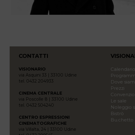
CONTATTI
VISIONA
VISIONARIO
Calendari
via Asquini 33 | 33100 Udine
Programma
tel. 0432 204933
Dove siam
Prezzi
CINEMA CENTRALE
Convenzio
via Poscolle 8 | 33100 Udine
Le sale
tel. 0432 504240
Noleggio s
Bistrò
CENTRO ESPRESSIONI
Bu.chetto
CINEMATOGRAFICHE
via Villalta, 24 | 33100 Udine