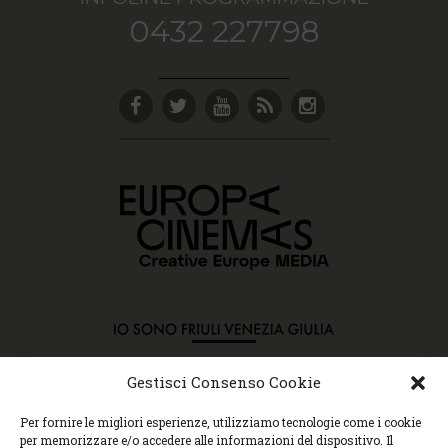
0432 227798
Gestisci Consenso Cookie
Copyright © 2015 Cec, Tutti i diritti riservati. Nessun
Per fornire le migliori esperienze, utilizziamo tecnologie come i cookie
contenuto può essere copiato o manipolato. Accedendo al
per memorizzare e/o accedere alle informazioni del dispositivo. Il