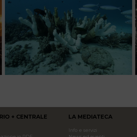
RIO + CENTRALE
LA MEDIATECA
o
Info e servizi
zione in PDF
News ed eventi