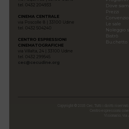
tel. 0432 204933
Dove siam
Prezzi
CINEMA CENTRALE
Convenzio
via Poscolle 8 | 33100 Udine
Le sale
tel. 0432 504240
Noleggio s
Bistrò
CENTRO ESPRESSIONI
Bu.chetto
CINEMATOGRAFICHE
via Villalta, 24 | 33100 Udine
tel. 0432 299545
cec@cecudine.org
Copyright © 2015 Cec, Tutti i diritti riservat
Centro espressioni cinem
Visionario, via