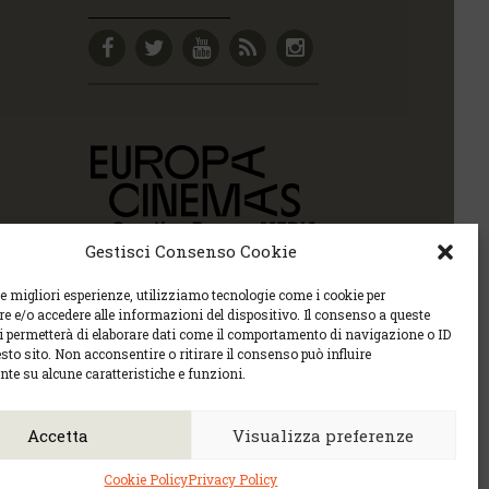
Gestisci Consenso Cookie
le migliori esperienze, utilizziamo tecnologie come i cookie per
 e/o accedere alle informazioni del dispositivo. Il consenso a queste
ci permetterà di elaborare dati come il comportamento di navigazione o ID
sto sito. Non acconsentire o ritirare il consenso può influire
te su alcune caratteristiche e funzioni.
Policy sulla privacy e la Policy sui contenuti.
6 |
cec@cecudine.org
Accetta
Visualizza preferenze
tel. 0432 504240
Cookie Policy
Privacy Policy