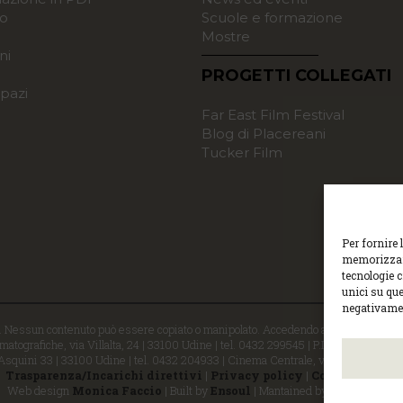
o
Scuole e formazione
Mostre
ni
PROGETTI COLLEGATI
pazi
Far East Film Festival
Blog di Placereani
Tucker Film
Per fornire 
memorizzare
tecnologie 
unici su que
negativamen
i. Nessun contenuto può essere copiato o manipolato. Accedendo al sito approvi la 
atografiche, via Villalta, 24 | 33100 Udine | tel. 0432 299545 | P.Iva 0129529030
 Asquini 33 | 33100 Udine | tel. 0432 204933 | Cinema Centrale, via Poscolle 8 | 
Trasparenza/Incarichi direttivi
|
Privacy policy
|
Cookie policy
Web design
Monica Faccio
| Built by
Ensoul
| Mantained by
Noiza.com