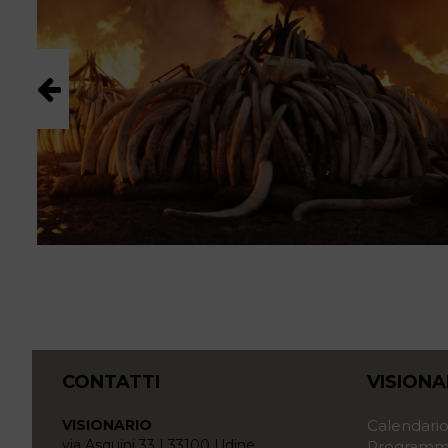
CONTATTI
VISIONA
VISIONARIO
Calendari
via Asquini 33 | 33100 Udine
Programma