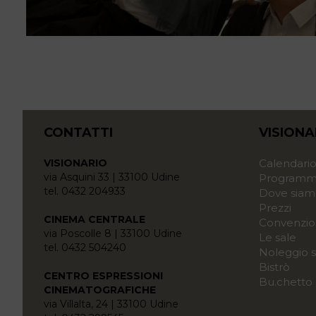
CONTATTI
VISIONA
VISIONARIO
Calendari
via Asquini 33 | 33100 Udine
Programma
tel. 0432 204933
Dove siam
Prezzi
CINEMA CENTRALE
Convenzio
via Poscolle 8 | 33100 Udine
Le sale
tel. 0432 504240
Noleggio s
Bistrò
CENTRO ESPRESSIONI
Bu.chetto
CINEMATOGRAFICHE
via Villalta, 24 | 33100 Udine