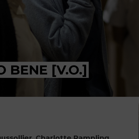
 BENE [V.O.]
ussollier, Charlotte Rampling