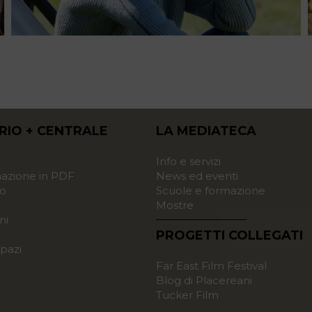
RIO + CENTRALE
LA MEDIATECA
o
Info e servizi
zione in PDF
News ed eventi
o
Scuole e formazione
Mostre
ni
PROGETTI COLLEGATI
pazi
Far East Film Festival
Blog di Placereani
Tucker Film