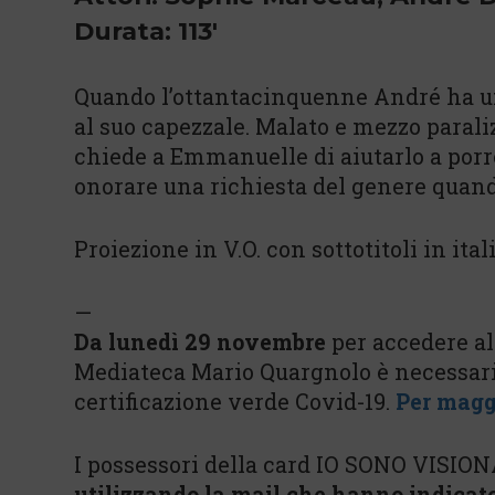
Durata: 113'
Quando l’ottantacinquenne André ha un 
al suo capezzale. Malato e mezzo parali
chiede a Emmanuelle di aiutarlo a porre
onorare una richiesta del genere quand
Proiezione in V.O. con sottotitoli in ita
—
Da lunedì 29 novembre
per accedere al
Mediateca Mario Quargnolo è necessari
certificazione verde Covid-19.
Per magg
I possessori della card IO SONO VISION
utilizzando la mail che hanno indicat