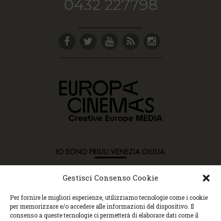
0432 227798
Gestisci Consenso Cookie
Copyright © 2015 Cec, Tutti i diritti riservati. Nessun
Per fornire le migliori esperienze, utilizziamo tecnologie come i cookie
contenuto può essere copiato o manipolato. Accedendo al
per memorizzare e/o accedere alle informazioni del dispositivo. Il
sito approvi la Policy sulla privacy e la Policy sui
consenso a queste tecnologie ci permetterà di elaborare dati come il
contenuti.