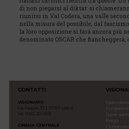
italiani cattolici rientra tra queste. U
di non piegarsi al diktat: si chiamera
riunirsi in Val Codera, una valle secon
nella misura del possibile, dal fascis
la loro opposizione si farà ancora più 
denominato OSCAR che fiancheggerà, dop
CONTATTI
VISIONA
VISIONARIO
Calendari
via Asquini 33 | 33100 Udine
Programma
tel. 0432 204933
Dove siam
Prezzi
CINEMA CENTRALE
Convenzio