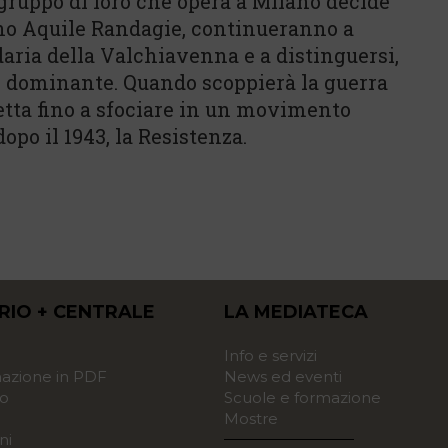
n gruppo di loro che opera a Milano decide
nno Aquile Randagie, continueranno a
daria della Valchiavenna e a distinguersi,
mo dominante. Quando scoppierà la guerra
netta fino a sfociare in un movimento
o il 1943, la Resistenza.
RIO + CENTRALE
LA MEDIATECA
o
Info e servizi
zione in PDF
News ed eventi
o
Scuole e formazione
Mostre
ni