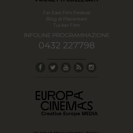
Far East Film Festival
Blog di Placereani
Tucker Film
INFOLINE PROGRAMMAZIONE
0432 227798