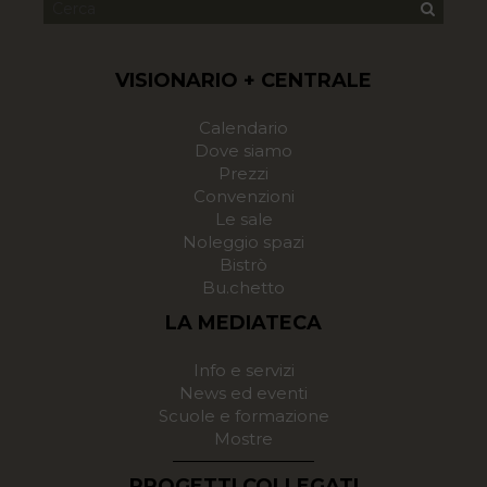
VISIONARIO + CENTRALE
Calendario
Dove siamo
Prezzi
Convenzioni
Le sale
Noleggio spazi
Bistrò
Bu.chetto
LA MEDIATECA
Info e servizi
News ed eventi
Scuole e formazione
Mostre
PROGETTI COLLEGATI