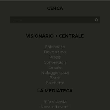
CERCA
VISIONARIO + CENTRALE
Calendario
Dove siamo
Prezzi
Convenzioni
Le sale
Noleggio spazi
Bistrò
Bu.chetto
LA MEDIATECA
Info e servizi
News ed eventi