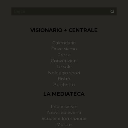
VISIONARIO + CENTRALE
Calendario
Dove siamo
Prezzi
Convenzioni
Le sale
Noleggio spazi
Bistrò
Bu.chetto
LA MEDIATECA
Info e servizi
News ed eventi
Scuole e formazione
Mostre