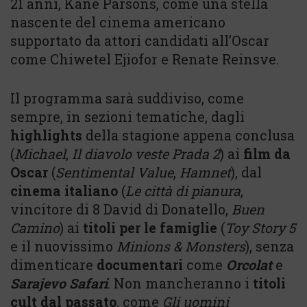
21 anni, Kane Parsons, come una stella
nascente del cinema americano
supportato da attori candidati all’Oscar
come Chiwetel Ejiofor e Renate Reinsve.
Il programma sarà suddiviso, come
sempre, in sezioni tematiche, dagli
highlights
della stagione appena conclusa
(
Michael
,
Il diavolo veste Prada 2
) ai
film da
Oscar
(
Sentimental Value
,
Hamnet
), dal
cinema italiano
(
Le città di pianura
,
vincitore di 8 David di Donatello,
Buen
Camino
) ai
titoli per le famiglie
(
Toy Story 5
e il nuovissimo
Minions & Monsters
), senza
dimenticare
documentari
come
Orcolat
e
Sarajevo Safari
. Non mancheranno i
titoli
cult dal passato
, come
Gli uomini