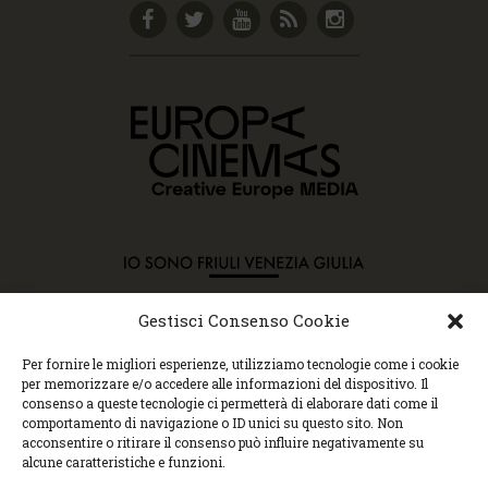
Gestisci Consenso Cookie
Copyright © 2015 Cec, Tutti i diritti riservati. Nessun
Per fornire le migliori esperienze, utilizziamo tecnologie come i cookie
contenuto può essere copiato o manipolato. Accedendo al
per memorizzare e/o accedere alle informazioni del dispositivo. Il
sito approvi la Policy sulla privacy e la Policy sui
consenso a queste tecnologie ci permetterà di elaborare dati come il
contenuti.
comportamento di navigazione o ID unici su questo sito. Non
Centro espressioni cinematografiche, via Villalta, 24 |
acconsentire o ritirare il consenso può influire negativamente su
33100 Udine | tel. 0432 299545 | P.Iva 01295290306 |
alcune caratteristiche e funzioni.
cec@cecudine.org