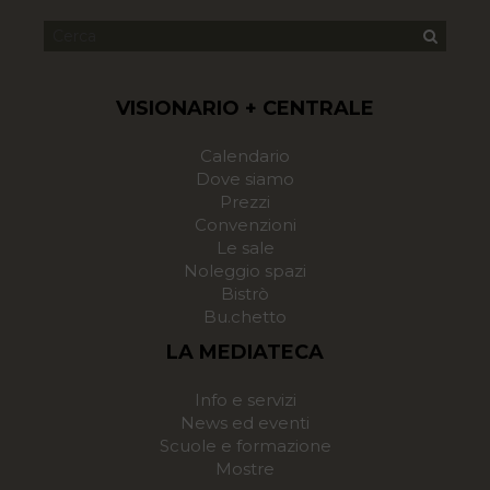
VISIONARIO + CENTRALE
Calendario
Dove siamo
Prezzi
Convenzioni
Le sale
Noleggio spazi
Bistrò
Bu.chetto
LA MEDIATECA
Info e servizi
News ed eventi
Scuole e formazione
Mostre