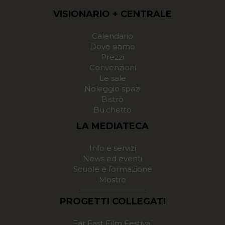
VISIONARIO + CENTRALE
Calendario
Dove siamo
Prezzi
Convenzioni
Le sale
Noleggio spazi
Bistrò
Bu.chetto
LA MEDIATECA
Info e servizi
News ed eventi
Scuole e formazione
Mostre
PROGETTI COLLEGATI
Far East Film Festival