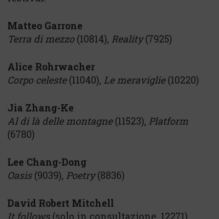
Matteo Garrone
Terra di mezzo
(10814),
Reality
(7925)
Alice Rohrwacher
Corpo celeste
(11040),
Le meraviglie
(10220)
Jia Zhang-Ke
Al di là delle montagne
(11523),
Platform
(6780)
Lee Chang-Dong
Oasis
(9039),
Poetry
(8836)
David Robert Mitchell
It follows
(solo in consultazione, 12271)