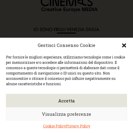
Gestisci Consenso Cookie
Copyright © 2015 Cec, Tutti i diritti riservati. Nessun
Per fornire le migliori esperienze, utilizziamo tecnologie come i cookie
contenuto può essere copiato o manipolato. Accedendo al
per memorizzare e/o accedere alle informazioni del dispositivo. Il
sito approvi la Policy sulla privacy e la Policy sui
consenso a queste tecnologie ci permetterà di elaborare dati come il
contenuti.
comportamento di navigazione o ID unici su questo sito. Non
Centro espressioni cinematografiche, via Villalta, 24 |
acconsentire o ritirare il consenso può influire negativamente su
33100 Udine | tel. 0432 299545 | P.Iva 01295290306 |
alcune caratteristiche e funzioni.
cec@cecudine.org
Visionario, via Asquini 33 | 33100 Udine | tel. 0432
204933 | Cinema Centrale, via Poscolle 8 | tel. 0432
Accetta
504240
Trasparenza/Incarichi direttivi
|
Privacy
policy
|
Cookie policy
Visualizza preferenze
Web design
Monica Faccio
| Built by
Ensoul
|
Mantained by
Noiza.com
Cookie Policy
Privacy Policy