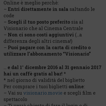
Online è meglio perchè:
–
Entri direttamente in sala
saltando le
code
–
Scegli il tuo posto preferito
sia al
Visionario che al Cinema Centrale
–
Non ci sono costi aggiuntivi
(…a
differenza degli altri cinema!)
–
Puoi pagare con la carta di credito o
utilizzare l’abbonamento “Visionario”
…
e dal 1° dicembre 2016 al 31 gennaio 2017
hai un caffè gratis al bar!
*
* nel giorno di validità del biglietto
Per comprare i tuoi biglietti
online
:
– Vai su
visionario.movie
e scegli film e
spettacolo
– Ti verrà chiesto di fare il login o di