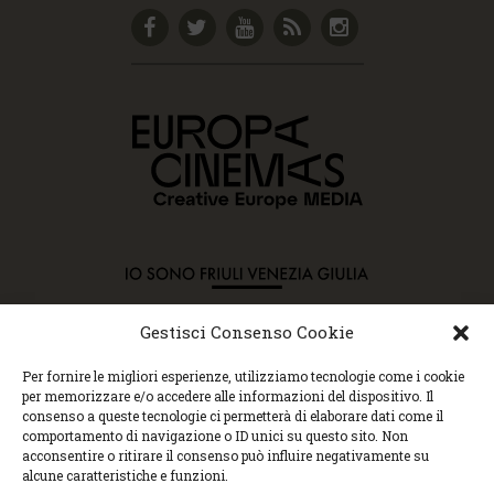
Gestisci Consenso Cookie
Copyright © 2015 Cec, Tutti i diritti riservati. Nessun
Per fornire le migliori esperienze, utilizziamo tecnologie come i cookie
contenuto può essere copiato o manipolato. Accedendo al
per memorizzare e/o accedere alle informazioni del dispositivo. Il
sito approvi la Policy sulla privacy e la Policy sui
consenso a queste tecnologie ci permetterà di elaborare dati come il
contenuti.
comportamento di navigazione o ID unici su questo sito. Non
Centro espressioni cinematografiche, via Villalta, 24 |
acconsentire o ritirare il consenso può influire negativamente su
33100 Udine | tel. 0432 299545 | P.Iva 01295290306 |
alcune caratteristiche e funzioni.
cec@cecudine.org