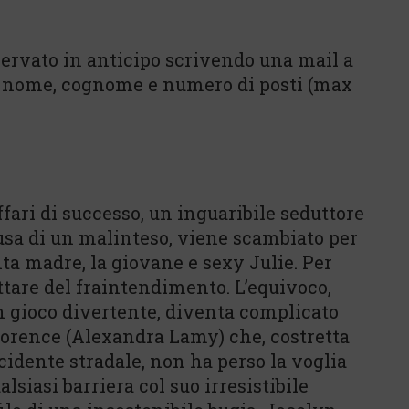
iservato in anticipo scrivendo una mail a
 nome, cognome e numero di posti (max
ari di successo, un inguaribile seduttore
ausa di un malinteso, viene scambiato per
nta madre, la giovane e sexy Julie. Per
ttare del fraintendimento. L’equivoco,
n gioco divertente, diventa complicato
Florence (Alexandra Lamy) che, costretta
ncidente stradale, non ha perso la voglia
lsiasi barriera col suo irresistibile