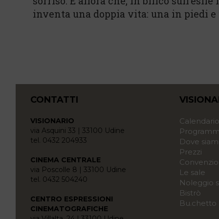
sorriso. È allora che, in bilico sull’esil
inventa una doppia vita: una in piedi e 
CONTATTI
VISIONA
VISIONARIO
Calendari
via Asquini 33 | 33100 Udine
Programma
tel. 0432 204933
Dove siam
Prezzi
CINEMA CENTRALE
Convenzio
via Poscolle 8 | 33100 Udine
Le sale
tel. 0432 504240
Noleggio s
Bistrò
CENTRO ESPRESSIONI
Bu.chetto
CINEMATOGRAFICHE
via Villalta, 24 | 33100 Udine