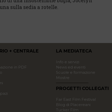
e filo di una insostenibile bugia, Jocelyn
una sulla sedia a rotelle.
RIO + CENTRALE
LA MEDIATECA
o
Info e servizi
zione in PDF
News ed eventi
o
Scuole e formazione
Mostre
ni
PROGETTI COLLEGATI
pazi
Far East Film Festival
Blog di Placereani
Tucker Film