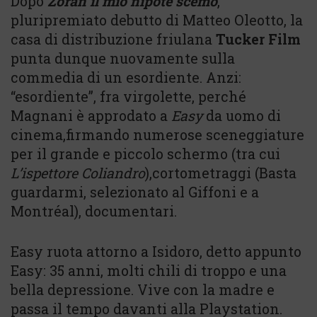
Dopo
Zoran il mio nipote scemo
,
pluripremiato debutto di Matteo Oleotto, la
casa di distribuzione friulana
Tucker Film
punta dunque nuovamente sulla
commedia di un esordiente. Anzi:
“esordiente”, fra virgolette, perché
Magnani è approdato a
Easy
da uomo di
cinema,firmando numerose sceneggiature
per il grande e piccolo schermo (tra cui
L’ispettore Coliandro
),cortometraggi (Basta
guardarmi, selezionato al Giffoni e a
Montréal), documentari.
Easy ruota attorno a Isidoro, detto appunto
Easy: 35 anni, molti chili di troppo e una
bella depressione. Vive con la madre e
passa il tempo davanti alla Playstation.