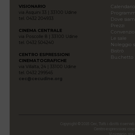
VISIONARIO
Calendari
via Asquini 33 | 33100 Udine
Programma
tel. 0432 204933
Dove siam
Prezzi
CINEMA CENTRALE
Convenzio
via Poscolle 8 | 33100 Udine
Le sale
tel. 0432 504240
Noleggio s
Bistrò
CENTRO ESPRESSIONI
Bu.chetto
CINEMATOGRAFICHE
via Villalta, 24 | 33100 Udine
tel. 0432 299545
cec@cecudine.org
Copyright © 2015 Cec, Tutti i diritti riservat
Centro espressioni cinem
Visionario, via