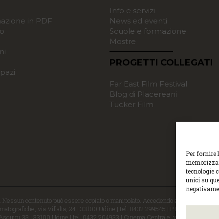
o
Info e servizi
zione in PDF
News ed eventi
o
Scuole e formazione
Mostre
ni
PROGETTI COLLEGATI
pazi
Far East Film Festival
Blog di Placereani
Tucker Film
Per fornire 
memorizzare
tecnologie 
unici su que
negativamen
i. Nessun contenuto può essere copiato o manipolato. Accedendo al sito approvi la 
atografiche, via Villalta, 24 | 33100 Udine | tel. 0432 299545 | P.Iva 0129529030
 Asquini 33 | 33100 Udine | tel. 0432 204933 | Cinema Centrale, via Poscolle 8 | 