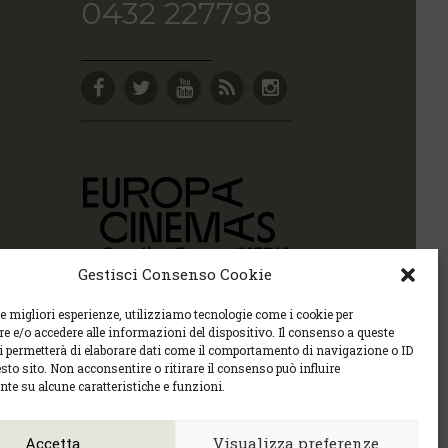
0432 227798
Gestisci Consenso Cookie
le migliori esperienze, utilizziamo tecnologie come i cookie per
 e/o accedere alle informazioni del dispositivo. Il consenso a queste
ci permetterà di elaborare dati come il comportamento di navigazione o ID
sto sito. Non acconsentire o ritirare il consenso può influire
te su alcune caratteristiche e funzioni.
Policy sulla privacy e la Policy sui contenuti.
6 |
cec@cecudine.org
Accetta
Visualizza preferenze
tel. 0432 504240