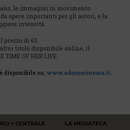
arrano, le immagini in movimento
a opere importanti per gli autori, e la
ggiore intensità.
 prezzo di €3.
ltro titolo disponibile online, il
HE TIME OF HER LIFE.
 disponibile su:
www.adessocinema.it
.
RIO + CENTRALE
LA MEDIATECA