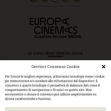
Gestisci Consenso Cookie
Copyright © 2015 Cec, Tutti i diritti riservati. Nessun
Per fornire le migliori esperienze, utilizziamo tecnologie come i cookie
contenuto può essere copiato o manipolato. Accedendo al
per memorizzare e/o accedere alle informazioni del dispositivo. Il
sito approvi la Policy sulla privacy e la Policy sui
consenso a queste tecnologie ci permetterà di elaborare dati come il
contenuti.
comportamento di navigazione o ID unici su questo sito. Non
Centro espressioni cinematografiche, via Villalta, 24 |
acconsentire o ritirare il consenso può influire negativamente su
33100 Udine | tel. 0432 299545 | P.Iva 01295290306 |
alcune caratteristiche e funzioni.
cec@cecudine.org
Visionario, via Asquini 33 | 33100 Udine | tel. 0432
204933 | Cinema Centrale, via Poscolle 8 | tel. 0432