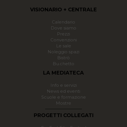
VISIONARIO + CENTRALE
Calendario
Dove siamo
Prezzi
Convenzioni
Le sale
Noleggio spazi
Bistrò
Bu.chetto
LA MEDIATECA
Info e servizi
News ed eventi
Scuole e formazione
Mostre
PROGETTI COLLEGATI