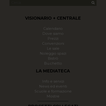
VISIONARIO + CENTRALE
Calendario
Dove siamo
Prezzi
Convenzioni
Le sale
Noleggio spazi
Bistrò
Bu.chetto
LA MEDIATECA
Info e servizi
News ed eventi
Scuole e formazione
Mostre