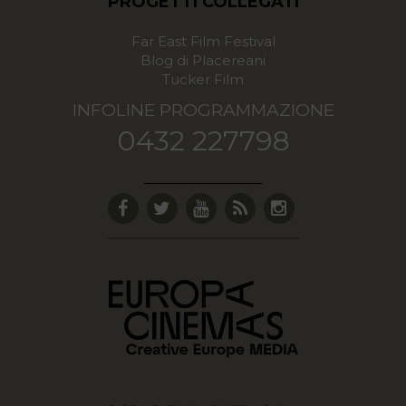
PROGETTI COLLEGATI
Far East Film Festival
Blog di Placereani
Tucker Film
INFOLINE PROGRAMMAZIONE
0432 227798