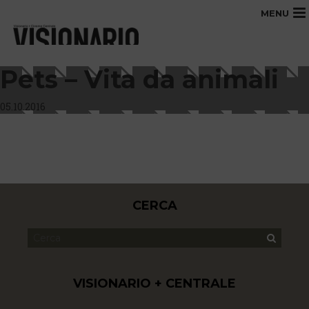
MENU
Pets – Vita da animali
05.10.2016
CERCA
VISIONARIO + CENTRALE