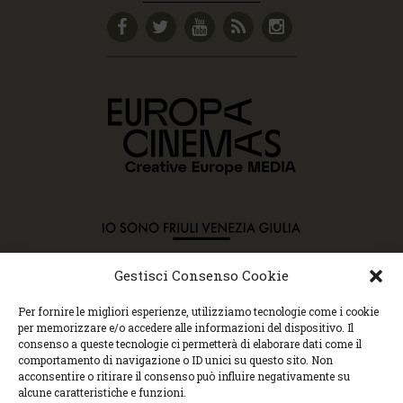
Gestisci Consenso Cookie
Copyright © 2015 Cec, Tutti i diritti riservati. Nessun
Per fornire le migliori esperienze, utilizziamo tecnologie come i cookie
contenuto può essere copiato o manipolato. Accedendo al
per memorizzare e/o accedere alle informazioni del dispositivo. Il
sito approvi la Policy sulla privacy e la Policy sui
consenso a queste tecnologie ci permetterà di elaborare dati come il
contenuti.
comportamento di navigazione o ID unici su questo sito. Non
Centro espressioni cinematografiche, via Villalta, 24 |
acconsentire o ritirare il consenso può influire negativamente su
33100 Udine | tel. 0432 299545 | P.Iva 01295290306 |
alcune caratteristiche e funzioni.
cec@cecudine.org