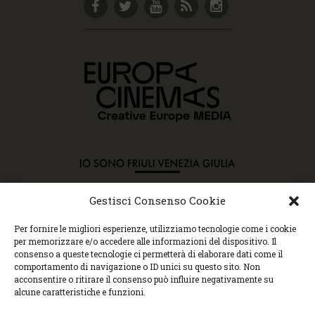
Gestisci Consenso Cookie
Copyright © 2015 Cec, Tutti i diritti riservati. Nessun
Per fornire le migliori esperienze, utilizziamo tecnologie come i cookie
contenuto può essere copiato o manipolato. Accedendo al
per memorizzare e/o accedere alle informazioni del dispositivo. Il
sito approvi la Policy sulla privacy e la Policy sui
consenso a queste tecnologie ci permetterà di elaborare dati come il
contenuti.
comportamento di navigazione o ID unici su questo sito. Non
Centro espressioni cinematografiche, via Villalta, 24 |
acconsentire o ritirare il consenso può influire negativamente su
33100 Udine | tel. 0432 299545 | P.Iva 01295290306 |
alcune caratteristiche e funzioni.
cec@cecudine.org
Visionario, via Asquini 33 | 33100 Udine | tel. 0432