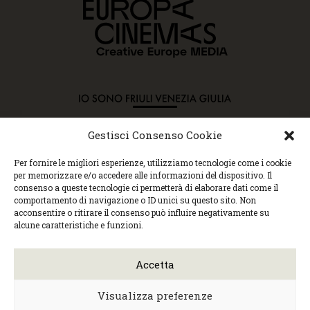
Gestisci Consenso Cookie
Copyright © 2015 Cec, Tutti i diritti riservati. Nessun
Per fornire le migliori esperienze, utilizziamo tecnologie come i cookie
contenuto può essere copiato o manipolato. Accedendo al
per memorizzare e/o accedere alle informazioni del dispositivo. Il
sito approvi la Policy sulla privacy e la Policy sui
consenso a queste tecnologie ci permetterà di elaborare dati come il
contenuti.
comportamento di navigazione o ID unici su questo sito. Non
Centro espressioni cinematografiche, via Villalta, 24 |
acconsentire o ritirare il consenso può influire negativamente su
33100 Udine | tel. 0432 299545 | P.Iva 01295290306 |
alcune caratteristiche e funzioni.
cec@cecudine.org
Visionario, via Asquini 33 | 33100 Udine | tel. 0432
204933 | Cinema Centrale, via Poscolle 8 | tel. 0432
Accetta
504240
Trasparenza/Incarichi direttivi
|
Privacy
policy
|
Cookie policy
Visualizza preferenze
Web design
Monica Faccio
| Built by
Ensoul
|