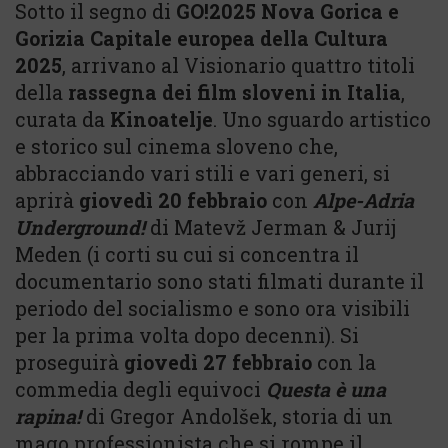
Sotto il segno di
GO!2025 Nova Gorica e
Gorizia Capitale europea della Cultura
2025
, arrivano al Visionario quattro titoli
della
rassegna dei film sloveni in Italia
,
curata da
Kinoatelje
. Uno sguardo artistico
e storico sul cinema sloveno che,
abbracciando vari stili e vari generi, si
aprirà
giovedì 20 febbraio
con
Alpe-Adria
Underground!
di Matevž Jerman & Jurij
Meden (i corti su cui si concentra il
documentario sono stati filmati durante il
periodo del socialismo e sono ora visibili
per la prima volta dopo decenni). Si
proseguirà
giovedì 27 febbraio
con la
commedia degli equivoci
Questa è una
rapina!
di Gregor Andolšek, storia di un
mago professionista che si rompe il