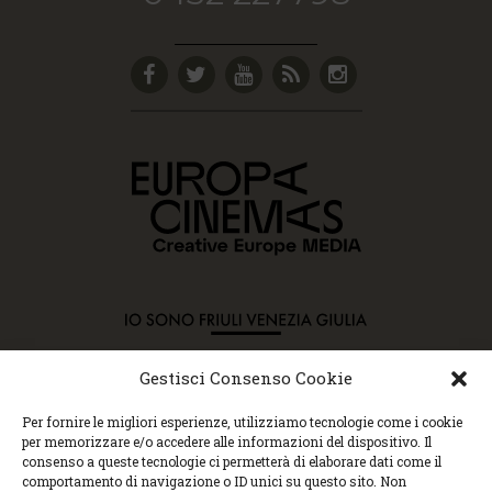
Gestisci Consenso Cookie
Copyright © 2015 Cec, Tutti i diritti riservati. Nessun
Per fornire le migliori esperienze, utilizziamo tecnologie come i cookie
contenuto può essere copiato o manipolato. Accedendo al
per memorizzare e/o accedere alle informazioni del dispositivo. Il
sito approvi la Policy sulla privacy e la Policy sui
consenso a queste tecnologie ci permetterà di elaborare dati come il
contenuti.
comportamento di navigazione o ID unici su questo sito. Non