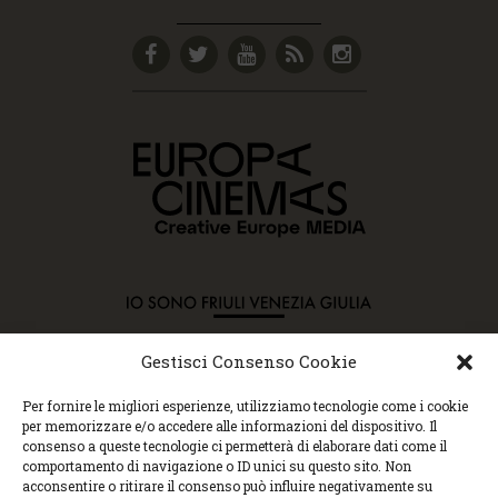
Gestisci Consenso Cookie
Copyright © 2015 Cec, Tutti i diritti riservati. Nessun
Per fornire le migliori esperienze, utilizziamo tecnologie come i cookie
contenuto può essere copiato o manipolato. Accedendo al
per memorizzare e/o accedere alle informazioni del dispositivo. Il
sito approvi la Policy sulla privacy e la Policy sui
consenso a queste tecnologie ci permetterà di elaborare dati come il
contenuti.
comportamento di navigazione o ID unici su questo sito. Non
Centro espressioni cinematografiche, via Villalta, 24 |
acconsentire o ritirare il consenso può influire negativamente su
33100 Udine | tel. 0432 299545 | P.Iva 01295290306 |