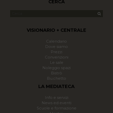
CERCA
VISIONARIO + CENTRALE
Calendario
Dove siamo
Prezzi
Convenzioni
Le sale
Noleggio spazi
Bistrò
Bu.chetto
LA MEDIATECA
Info e servizi
News ed eventi
Scuole e formazione