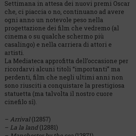
Settimana in attesa dei nuovi premi Oscar
che, ci piaccia o no, continuano ad avere
ogni anno un notevole peso nella
progettazione dei film che vedremo (al
cinema o su qualche schermo più
casalingo) e nella carriera di attori e
artisti.
La Mediateca approfitta dell’occasione per
ricordarvi alcuni titoli “importanti” ma
perdenti, film che negli ultimi anni non
sono riusciti a conquistare la prestigiosa
statuetta (ma talvolta il nostro cuore
cinefilo sì).
–
Arrival
(12857)
–
La la land
(12881)
–
Manchester by the sea
(12871)