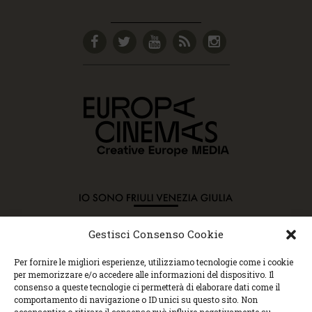
Gestisci Consenso Cookie
Copyright © 2015 Cec, Tutti i diritti riservati. Nessun
Per fornire le migliori esperienze, utilizziamo tecnologie come i cookie
contenuto può essere copiato o manipolato. Accedendo al
per memorizzare e/o accedere alle informazioni del dispositivo. Il
sito approvi la Policy sulla privacy e la Policy sui
consenso a queste tecnologie ci permetterà di elaborare dati come il
contenuti.
comportamento di navigazione o ID unici su questo sito. Non
Centro espressioni cinematografiche, via Villalta, 24 |