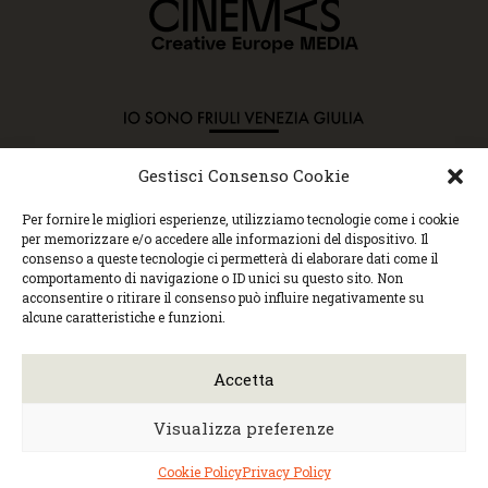
Gestisci Consenso Cookie
Copyright © 2015 Cec, Tutti i diritti riservati. Nessun
Per fornire le migliori esperienze, utilizziamo tecnologie come i cookie
contenuto può essere copiato o manipolato. Accedendo al
per memorizzare e/o accedere alle informazioni del dispositivo. Il
sito approvi la Policy sulla privacy e la Policy sui
consenso a queste tecnologie ci permetterà di elaborare dati come il
contenuti.
comportamento di navigazione o ID unici su questo sito. Non
Centro espressioni cinematografiche, via Villalta, 24 |
acconsentire o ritirare il consenso può influire negativamente su
33100 Udine | tel. 0432 299545 | P.Iva 01295290306 |
alcune caratteristiche e funzioni.
cec@cecudine.org
Visionario, via Asquini 33 | 33100 Udine | tel. 0432
204933 | Cinema Centrale, via Poscolle 8 | tel. 0432
Accetta
504240
Trasparenza/Incarichi direttivi
|
Privacy
policy
|
Cookie policy
Visualizza preferenze
Web design
Monica Faccio
| Built by
Ensoul
|
Mantained by
Noiza.com
Cookie Policy
Privacy Policy