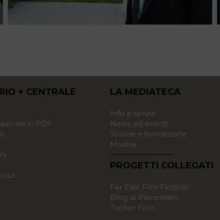
RIO + CENTRALE
LA MEDIATECA
o
Info e servizi
zione in PDF
News ed eventi
o
Scuole e formazione
Mostre
ni
PROGETTI COLLEGATI
pazi
Far East Film Festival
Blog di Placereani
Tucker Film