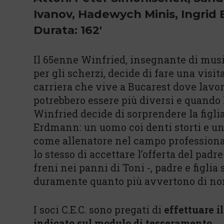
Ivanov, Hadewych Minis, Ingrid 
Durata: 162'
Il 65enne Winfried, insegnante di musi
per gli scherzi, decide di fare una visit
carriera che vive a Bucarest dove lavo
potrebbero essere più diversi e quando 
Winfried decide di sorprendere la figli
Erdmann: un uomo coi denti storti e un
come allenatore nel campo professional
lo stesso di accettare l’offerta del padr
freni nei panni di Toni -, padre e figlia
duramente quanto più avvertono di non e
I soci C.E.C. sono pregati di
effettuare i
indicato sul modulo di tesseramento
.