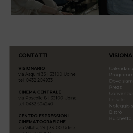
CONTATTI
VISIONA
VISIONARIO
Calendari
via Asquini 33 | 33100 Udine
Programma
tel. 0432 204933
Dove siam
Prezzi
CINEMA CENTRALE
Convenzio
via Poscolle 8 | 33100 Udine
Le sale
tel. 0432 504240
Noleggio s
Bistrò
CENTRO ESPRESSIONI
Bu.chetto
CINEMATOGRAFICHE
via Villalta, 24 | 33100 Udine