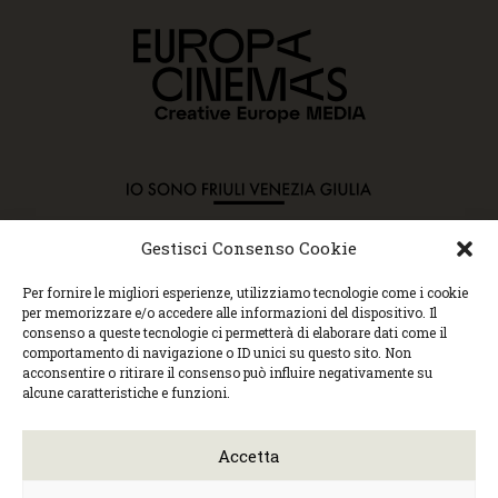
Gestisci Consenso Cookie
Copyright © 2015 Cec, Tutti i diritti riservati. Nessun
Per fornire le migliori esperienze, utilizziamo tecnologie come i cookie
contenuto può essere copiato o manipolato. Accedendo al
per memorizzare e/o accedere alle informazioni del dispositivo. Il
sito approvi la Policy sulla privacy e la Policy sui
consenso a queste tecnologie ci permetterà di elaborare dati come il
contenuti.
comportamento di navigazione o ID unici su questo sito. Non
Centro espressioni cinematografiche, via Villalta, 24 |
acconsentire o ritirare il consenso può influire negativamente su
33100 Udine | tel. 0432 299545 | P.Iva 01295290306 |
alcune caratteristiche e funzioni.
cec@cecudine.org
Visionario, via Asquini 33 | 33100 Udine | tel. 0432
204933 | Cinema Centrale, via Poscolle 8 | tel. 0432
Accetta
504240
Trasparenza/Incarichi direttivi
|
Privacy
policy
|
Cookie policy