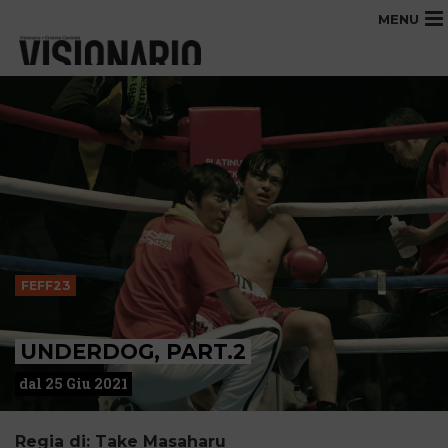
MENU
FEFF23
UNDERDOG, PART.2
dal 25 Giu 2021
Regia di: Take Masaharu