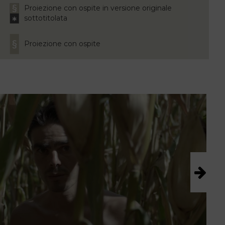
Proiezione con ospite in versione originale
sottotitolata
Proiezione con ospite