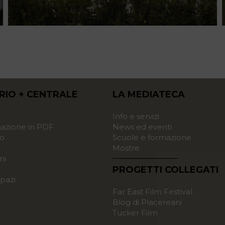
RIO + CENTRALE
LA MEDIATECA
o
Info e servizi
zione in PDF
News ed eventi
o
Scuole e formazione
Mostre
ni
PROGETTI COLLEGATI
pazi
Far East Film Festival
Blog di Placereani
Tucker Film