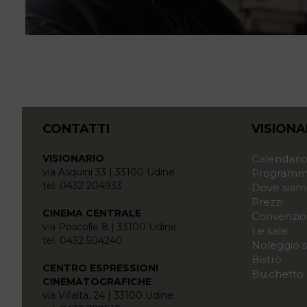
CONTATTI
VISIONA
VISIONARIO
Calendari
via Asquini 33 | 33100 Udine
Programma
tel. 0432 204933
Dove siam
Prezzi
CINEMA CENTRALE
Convenzio
via Poscolle 8 | 33100 Udine
Le sale
tel. 0432 504240
Noleggio s
Bistrò
CENTRO ESPRESSIONI
Bu.chetto
CINEMATOGRAFICHE
via Villalta, 24 | 33100 Udine