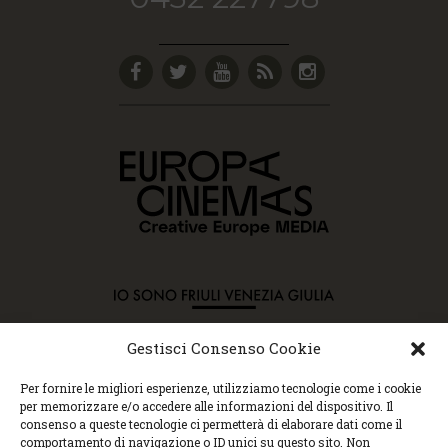
Gestisci Consenso Cookie
Copyright © 2015 Cec, Tutti i diritti riservati. Nessun
Per fornire le migliori esperienze, utilizziamo tecnologie come i cookie
contenuto può essere copiato o manipolato. Accedendo al
per memorizzare e/o accedere alle informazioni del dispositivo. Il
sito approvi la Policy sulla privacy e la Policy sui
consenso a queste tecnologie ci permetterà di elaborare dati come il
contenuti.
comportamento di navigazione o ID unici su questo sito. Non