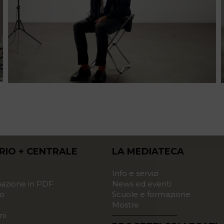
RIO + CENTRALE
LA MEDIATECA
o
Info e servizi
zione in PDF
News ed eventi
o
Scuole e formazione
Mostre
ni