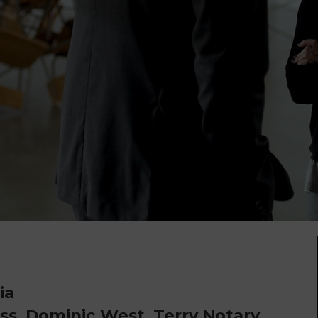
ia
oss, Dominic West, Terry Notary,