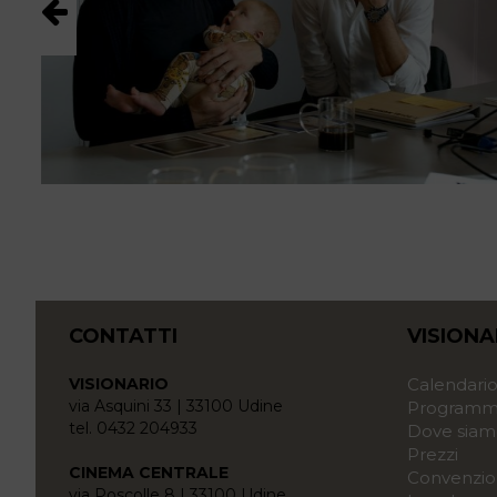
CONTATTI
VISIONA
VISIONARIO
Calendari
via Asquini 33 | 33100 Udine
Programma
tel. 0432 204933
Dove siam
Prezzi
CINEMA CENTRALE
Convenzio
via Poscolle 8 | 33100 Udine